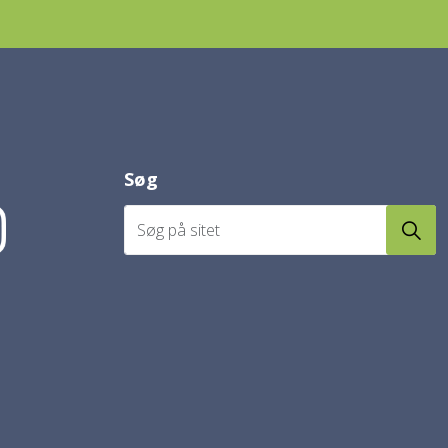
Søg
acebook
s på Instagram