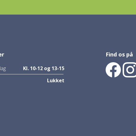
er
Find os på
dag
Kl. 10-12 og 13-15
Lukket
Find os på F
Find o