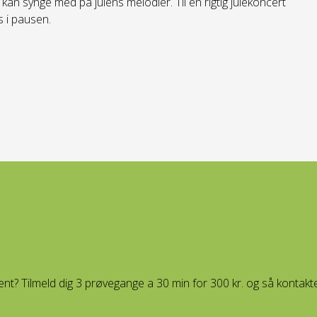
kan synge med på julens melodier. Til en rigtig julekoncert
s i pausen.
ument? Tilmeld dig 3 prøvegange a 30 min for 300 kr. og så kontakter