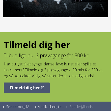
Tilmeld dig her
Tilbud lige nu: 3 prøvegange for 300 kr.
Har du lyst til at synge, danse, lave kunst eller spille et
instrument? Tilmeld dig 3 prøvegange a 30 min for 300 kr.
og så kontakter vi dig, så snart der er en ledig plads!
Tilmeld dig her
Sønderborg Musikskole
Musik, dans, teater, kunst
Sønderjyllands Danseakademi