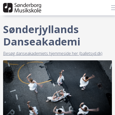
Sønderjyllands
Danseakademi
Besøg danseakademiets hjemmeside her (balletsyd.dk)